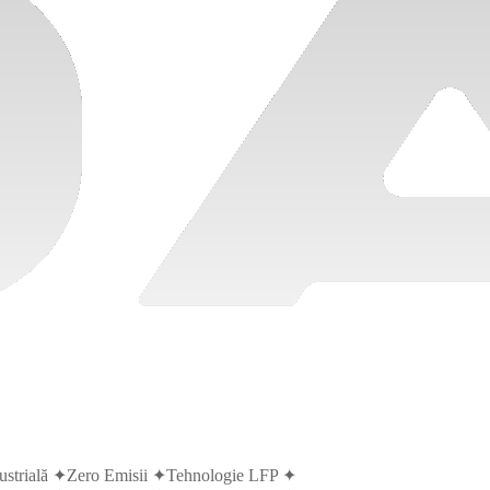
rială
✦
Zero Emisii
✦
Tehnologie LFP
✦