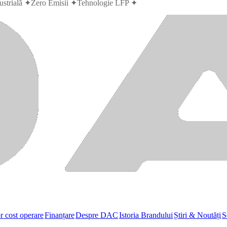
rială
✦
Zero Emisii
✦
Tehnologie LFP
✦
r cost operare
Finanțare
Despre DAC
Istoria Brandului
Știri & Noutăți
S