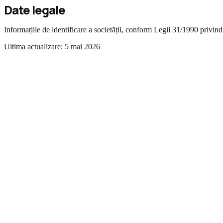
Date legale
Informațiile de identificare a societății, conform Legii 31/1990 privind
Ultima actualizare:
5 mai 2026
01
Identificarea societății
Denumire
Autovehicule DAC S.A.
Forma juridică
Societate pe acțiuni
Comerțului
J2020010739402
EUID
ROONRC.J2020010739402
Ofici
autovehiculelor
Capital social
90.000 RON
Locație producție
Brașov, 
02
Date de contact
Email general:
contact@dac.eu
Telefon:
+40 730 072 620