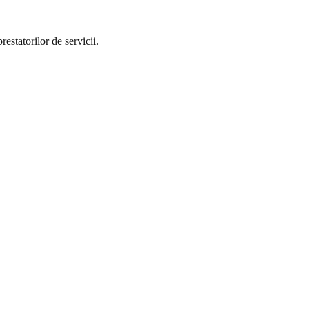
estatorilor de servicii.
od Unic de Înregistrare (CUI)
42983550
(
din
31.08.2020
)
Nr. Registrul
l București
Cod CAEN principal
4781 — Comerț cu amănuntul al