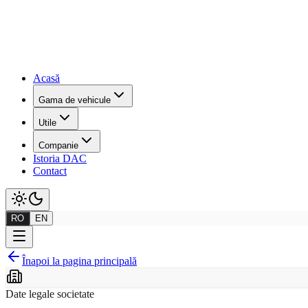
Acasă
Gama de vehicule
Utile
Companie
Istoria DAC
Contact
RO
EN
Înapoi la pagina principală
Date legale societate