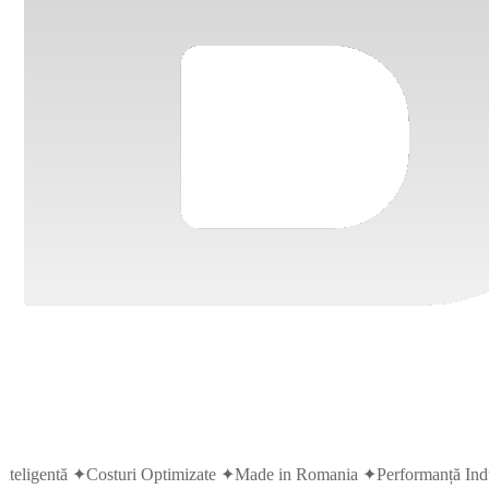
eligentă
✦
Costuri Optimizate
✦
Made in Romania
✦
Performanță Indust