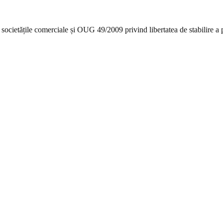
 societățile comerciale și OUG 49/2009 privind libertatea de stabilire a pr
 (S.A.)
Sediu social
București, Sectorul 5, Strada Bulgarus nr. 65, parter
C
ul Reg. Comerțului
Oficiul Registrului Comerțului de pe lângă Tribunalu
România