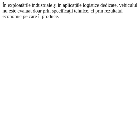
În exploatările industriale și în aplicațiile logistice dedicate, vehiculul
nu este evaluat doar prin specificații tehnice, ci prin rezultatul
economic pe care îl produce.
DAC 90TEF.OH
Autobasculantă electrică off-highway pentru cariere și aplicații
industriale, optimizată pentru transport repetitiv de material în
condiții de sarcină ridicată.
Greutate totală
90 t
Sarcină utilă
60 t
Baterie
350,1 kWh