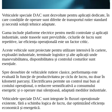
Vehiculele speciale DAC sunt dezvoltate pentru aplicații dedicate, în
care condițiile de operare sunt diferite de transportul rutier standard
și necesită soluții tehnice adaptate.
Gama include platforme electrice pentru medii controlate și aplicații
industriale, unde traseele sunt previzibile, ciclurile de lucru sunt
repetitive, iar eficiența operațională este un factor critic.
Aceste vehicule sunt proiectate pentru utilizare intensivă în cariere,
exploatări industriale, terminale logistice și alte aplicații unde
manevrabilitatea, disponibilitatea și controlul costurilor sunt
esențiale.
Spre deosebire de vehiculele rutiere clasice, performanța este
evaluată în funcție de productivitatea pe ciclu de lucru, nu doar în
kilometri parcurși. Electrificarea permite un control mai bun al
costului operațional, o reducere semnificativă a consumului
energetic și o operare mai silențioasă, adaptată mediilor industriale.
Vehiculele speciale DAC sunt integrate în fluxuri operaționale
existente, fără a schimba logica de lucru, dar optimizând eficiența
economică și energetică.