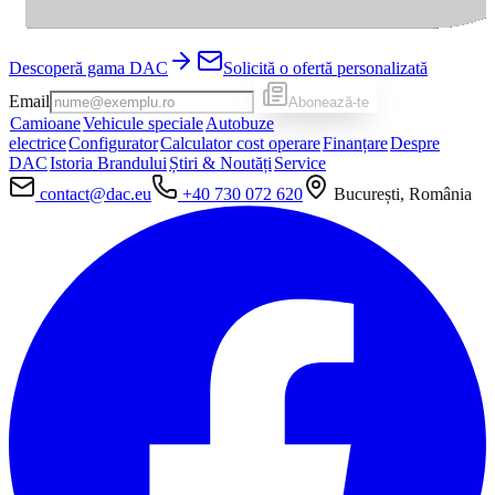
Descoperă gama DAC
Solicită o ofertă personalizată
Email
Abonează-te
Camioane
Vehicule speciale
Autobuze
electrice
Configurator
Calculator cost operare
Finanțare
Despre
DAC
Istoria Brandului
Știri & Noutăți
Service
contact@dac.eu
+40 730 072 620
București, România