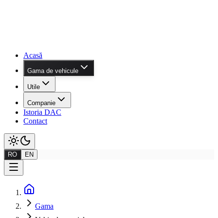
Acasă
Gama de vehicule
Utile
Companie
Istoria DAC
Contact
RO
EN
Gama