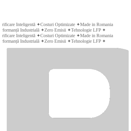
trificare Inteligentă
✦
Costuri Optimizate
✦
Made in Romania
rformanță Industrială
✦
Zero Emisii
✦
Tehnologie LFP
✦
trificare Inteligentă
✦
Costuri Optimizate
✦
Made in Romania
rformanță Industrială
✦
Zero Emisii
✦
Tehnologie LFP
✦