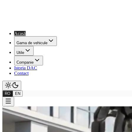
Acasă
Gama de vehicule
Utile
Companie
Istoria DAC
Contact
RO
EN