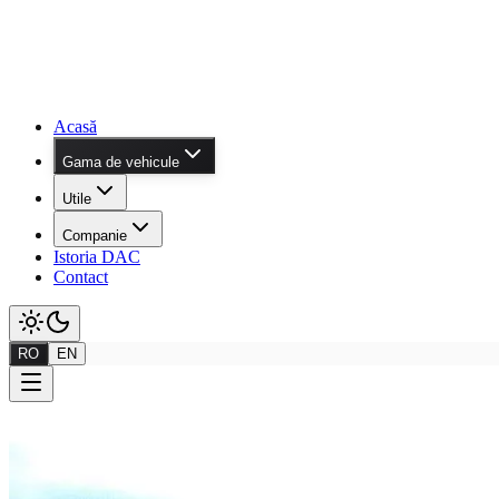
Acasă
Gama de vehicule
Utile
Companie
Istoria DAC
Contact
RO
EN
Gama