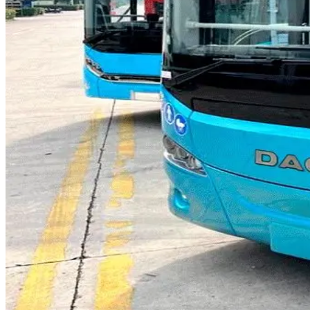
0
m
8,5 m
0
pasageri
60 pasageri
0
km
330 km
0
kW
140 kW
Solicită informații