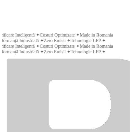
rificare Inteligentă
✦
Costuri Optimizate
✦
Made in Romania
formanță Industrială
✦
Zero Emisii
✦
Tehnologie LFP
✦
rificare Inteligentă
✦
Costuri Optimizate
✦
Made in Romania
formanță Industrială
✦
Zero Emisii
✦
Tehnologie LFP
✦