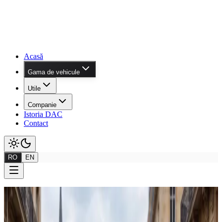
Acasă
Gama de vehicule
Utile
Companie
Istoria DAC
Contact
RO
EN
Gama