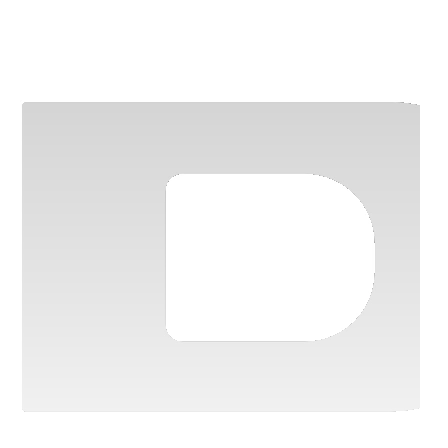
Contactează-ne
Configurator vehicule
Descoperă gama completă
Vezi broșura PDF