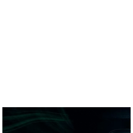
DAC E6
Autobuz electric urban compact
5,99 m
22 pasageri
298 km
DAC CityLINE 408.60
Autobuz electric urban de capacitate medie
8,5 m
60 pasageri
330 km
DAC AeroBUS 14.100EVA
Autobuz electric aeroportuar de mare capacitate
14 m
100 pasageri
220 km