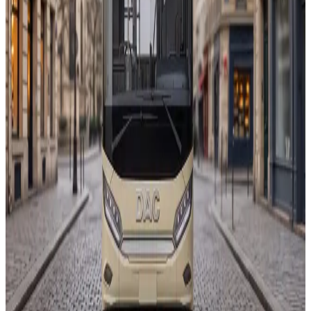
0
m
12 m
0
pasageri
97 pasageri
0
km
451 km
0
kW
370 kW