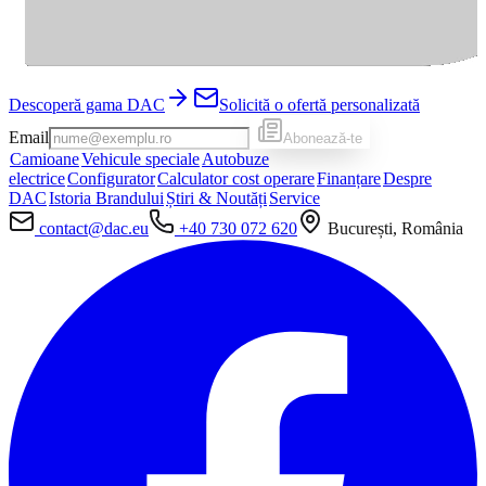
Descoperă gama DAC
Solicită o ofertă personalizată
Email
Abonează-te
Camioane
Vehicule speciale
Autobuze
electrice
Configurator
Calculator cost operare
Finanțare
Despre
DAC
Istoria Brandului
Știri & Noutăți
Service
contact@dac.eu
+40 730 072 620
București, România